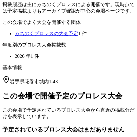
掲載履歴は主にみちのくプロレスによる開催です。現時点で
は予定掲載よりもアーカイブ確認が中心の会場ページです。
この会場でよく大会を開催する団体
みちのくプロレス
の大会予定
1
件
年度別のプロレス大会掲載数
2026
年
1
件
基本情報
岩手県花巻市城内1-43
この会場で開催予定のプロレス大会
この会場で予定されているプロレス大会から直近の掲載分だ
けを表示しています。
予定されているプロレス大会はまだありません