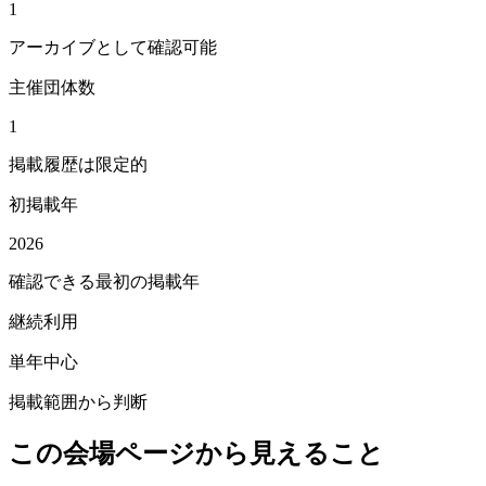
1
アーカイブとして確認可能
主催団体数
1
掲載履歴は限定的
初掲載年
2026
確認できる最初の掲載年
継続利用
単年中心
掲載範囲から判断
この会場ページから見えること