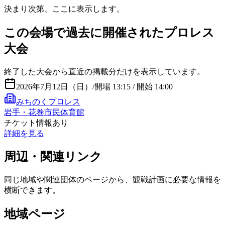
決まり次第、ここに表示します。
この会場で過去に開催されたプロレス
大会
終了した大会から直近の掲載分だけを表示しています。
2026年7月12日（日）
/
開場 13:15 / 開始 14:00
みちのくプロレス
岩手・花巻市民体育館
チケット情報あり
詳細を見る
周辺・関連リンク
同じ地域や関連団体のページから、観戦計画に必要な情報を
横断できます。
地域ページ