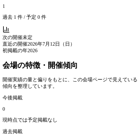
1
過去
1
件 / 予定
0
件
次の開催
未定
直近の開催
2026年7月12日（日）
初掲載の年
2026
会場の特徴・開催傾向
開催実績の量と偏りをもとに、この会場ページで見えている
傾向を整理しています。
今後掲載
0
現時点では予定掲載なし
過去掲載