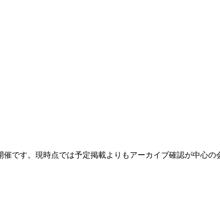
開催です。現時点では予定掲載よりもアーカイブ確認が中心の