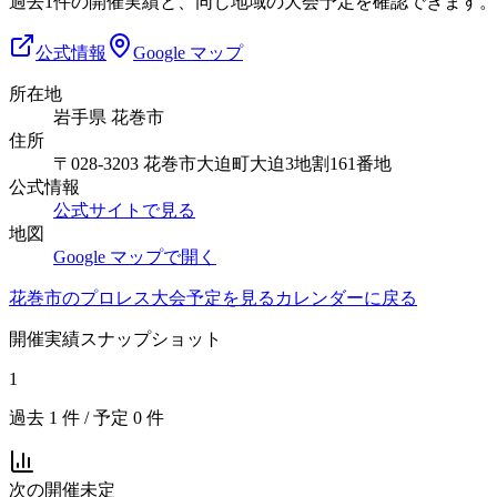
過去1件の開催実績と、同じ地域の大会予定を確認できます。
公式情報
Google マップ
所在地
岩手県 花巻市
住所
〒028-3203 花巻市大迫町大迫3地割161番地
公式情報
公式サイトで見る
地図
Google マップで開く
花巻市
のプロレス大会予定を見る
カレンダーに戻る
開催実績スナップショット
1
過去
1
件 / 予定
0
件
次の開催
未定