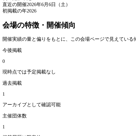
直近の開催
2026年6月6日（土）
初掲載の年
2026
会場の特徴・開催傾向
開催実績の量と偏りをもとに、この会場ページで見えている
今後掲載
0
現時点では予定掲載なし
過去掲載
1
アーカイブとして確認可能
主催団体数
1