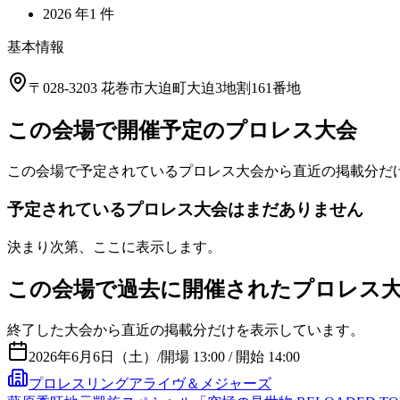
2026
年
1
件
基本情報
〒028-3203 花巻市大迫町大迫3地割161番地
この会場で開催予定のプロレス大会
この会場で予定されているプロレス大会から直近の掲載分だ
予定されているプロレス大会はまだありません
決まり次第、ここに表示します。
この会場で過去に開催されたプロレス
終了した大会から直近の掲載分だけを表示しています。
2026年6月6日（土）
/
開場 13:00 / 開始 14:00
プロレスリングアライヴ＆メジャーズ