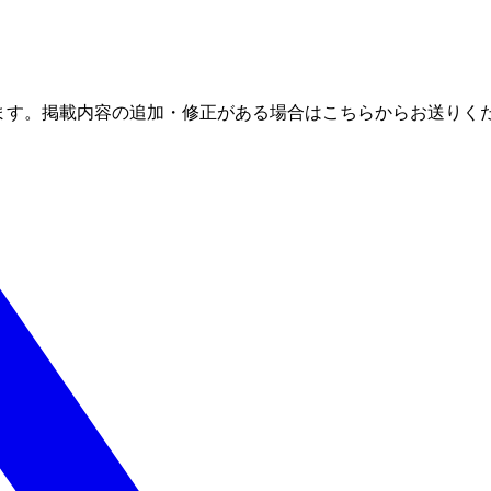
ます。掲載内容の追加・修正がある場合はこちらからお送りく