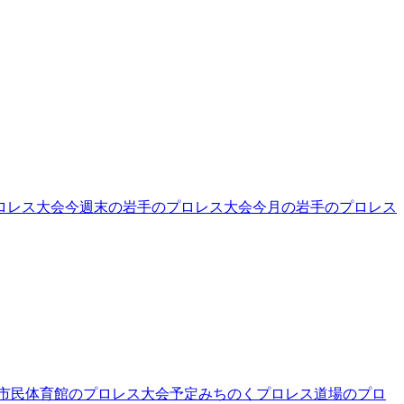
ロレス大会
今週末の岩手のプロレス大会
今月の岩手のプロレス
市民体育館
のプロレス大会予定
みちのくプロレス道場
のプロ