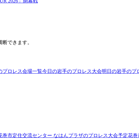
R 2026」開幕戦
横断できます。
のプロレス会場一覧
今日の岩手のプロレス大会
明日の岩手のプ
花巻市定住交流センター なはんプラザ
のプロレス大会予定
花巻