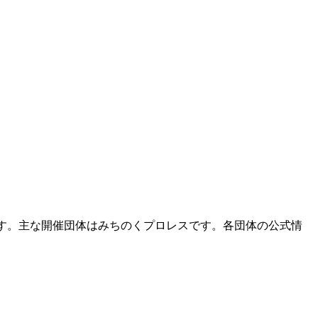
ます。主な開催団体はみちのくプロレスです。各団体の公式情