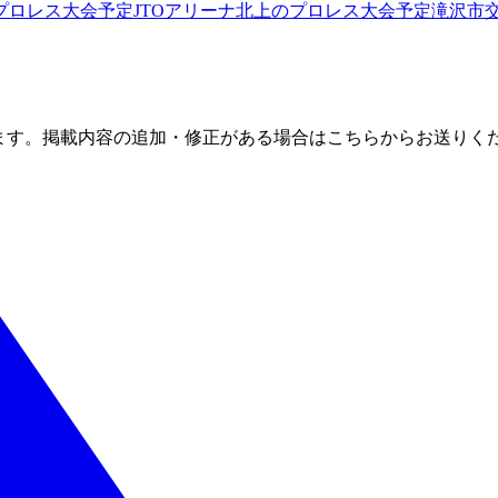
プロレス大会予定
JTOアリーナ北上
のプロレス大会予定
滝沢市
ます。掲載内容の追加・修正がある場合はこちらからお送りく