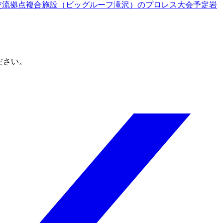
交流拠点複合施設（ビッグルーフ滝沢）
のプロレス大会予定
岩
ださい。