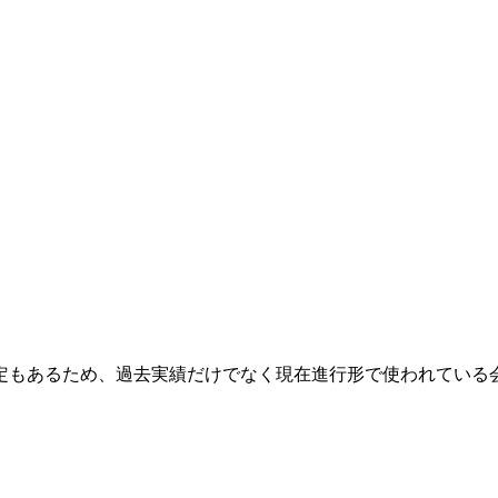
定もあるため、過去実績だけでなく現在進行形で使われている