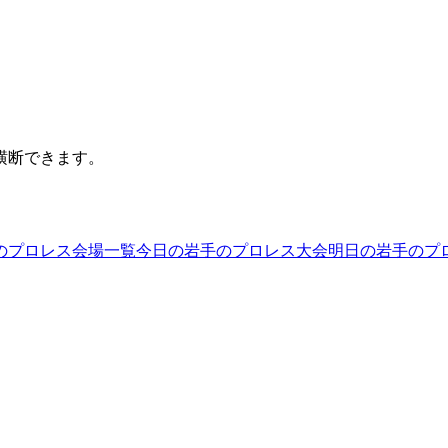
横断できます。
のプロレス会場一覧
今日の岩手のプロレス大会
明日の岩手のプ