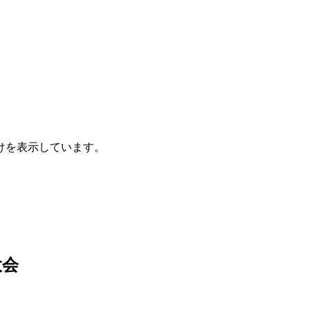
けを表示しています。
大会