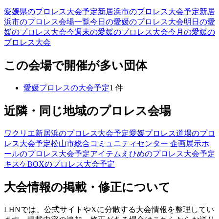
愛媛県のプロレス大会予定
新居浜市のプロレス大会予定
新居
浜市のプロレス会場一覧
今日の愛媛のプロレス大会
明日の愛
媛のプロレス大会
今週末の愛媛のプロレス大会
今月の愛媛の
プロレス大会
この会場で開催が多い団体
愛媛プロレス
の大会予定
1
件
近隣・同じ地域のプロレス会場
ワクリエ新居浜
のプロレス大会予定
愛媛プロレス道場
のプロ
レス大会予定
松山市総合コミュニティセンター 企画展示ホ
ール
のプロレス大会予定
アイテムえひめ
のプロレス大会予定
キスケBOX
のプロレス大会予定
大会情報の掲載・修正について
LHNでは、公式サイトやXに分散する大会情報を整理してい