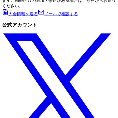
ます。掲載内容の追加・修正がある場合はこちらからお送り
ください。
大会情報を送る
メールで相談する
公式アカウント