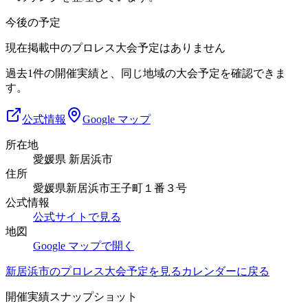
今後の予定
現在掲載中のプロレス大会予定はありません
過去1件の開催実績と、同じ地域の大会予定を確認できま
す。
公式情報
Google マップ
所在地
愛媛県 新居浜市
住所
愛媛県新居浜市王子町１番３号
公式情報
公式サイトで見る
地図
Google マップで開く
新居浜市
のプロレス大会予定を見る
カレンダーに戻る
開催実績スナップショット