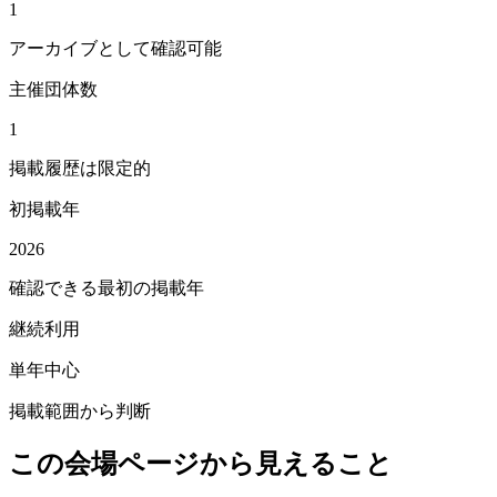
1
アーカイブとして確認可能
主催団体数
1
掲載履歴は限定的
初掲載年
2026
確認できる最初の掲載年
継続利用
単年中心
掲載範囲から判断
この会場ページから見えること