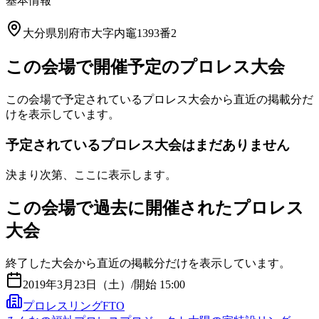
基本情報
大分県別府市大字内竈1393番2
この会場で開催予定のプロレス大会
この会場で予定されているプロレス大会から直近の掲載分だ
けを表示しています。
予定されているプロレス大会はまだありません
決まり次第、ここに表示します。
この会場で過去に開催されたプロレス
大会
終了した大会から直近の掲載分だけを表示しています。
2019年3月23日（土）
/
開始 15:00
プロレスリングFTO