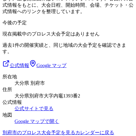
式情報をもとに、大会日程、開始時間、会場、チケット・公
式情報へのリンクを整理しています。
今後の予定
現在掲載中のプロレス大会予定はありません
過去1件の開催実績と、同じ地域の大会予定を確認できま
す。
公式情報
Google マップ
所在地
大分県 別府市
住所
大分県別府市大字内竈1393番2
公式情報
公式サイトで見る
地図
Google マップで開く
別府市
のプロレス大会予定を見る
カレンダーに戻る