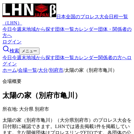
日本全国のプロレス大会日程一覧
（LHN）
今日
今週末
地域から探す
団体一覧
カレンダー
団体・関係者の
方へ
ログイン
検索
メニュー
今日
今週末
地域から探す
団体一覧
カレンダー
関係者の方へ
ロ
グイン
ホーム
/
会場一覧
/
大分
/
別府市
/
太陽の家（別府市亀川）
会場概要
太陽の家（別府市亀川）
所在地:
大分県 別府市
太陽の家（別府市亀川）（大分県別府市）のプロレス大会を
日付順に確認できます。LHNでは過去掲載1件を掲載してい
ます。主な開催団体はプロレスリングFTOです。各団体の公