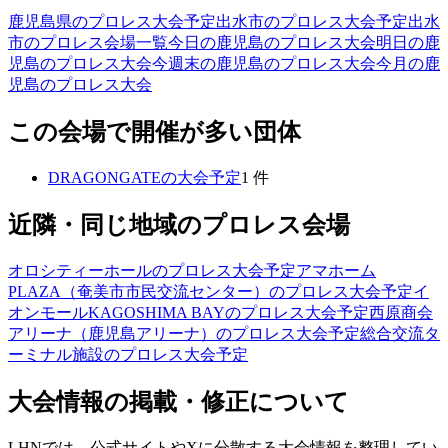
鹿児島県のプロレス大会予定
出水市のプロレス大会予定
出水
市のプロレス会場一覧
今日の鹿児島のプロレス大会
明日の鹿
児島のプロレス大会
今週末の鹿児島のプロレス大会
今月の鹿
児島のプロレス大会
この会場で開催が多い団体
DRAGONGATE
の大会予定
1
件
近隣・同じ地域のプロレス会場
オロシティーホール
のプロレス大会予定
アマホーム
PLAZA（奄美市市民交流センター）
のプロレス大会予定
イ
オンモールKAGOSHIMA BAY
のプロレス大会予定
西原商会
アリーナ（鹿児島アリーナ）
のプロレス大会予定
総合交流タ
ーミナル施設
のプロレス大会予定
大会情報の掲載・修正について
LHNでは、公式サイトやXに分散する大会情報を整理してい