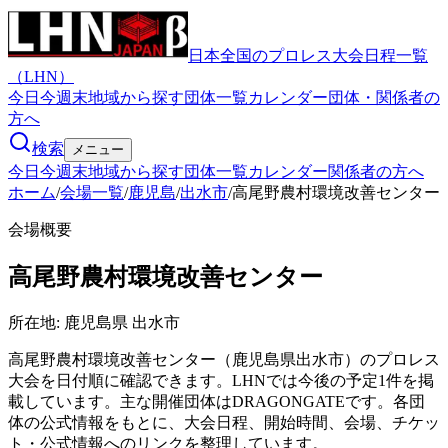
日本全国のプロレス大会日程一覧
（LHN）
今日
今週末
地域から探す
団体一覧
カレンダー
団体・関係者の
方へ
検索
メニュー
今日
今週末
地域から探す
団体一覧
カレンダー
関係者の方へ
ホーム
/
会場一覧
/
鹿児島
/
出水市
/
高尾野農村環境改善センター
会場概要
高尾野農村環境改善センター
所在地:
鹿児島県 出水市
高尾野農村環境改善センター（鹿児島県出水市）のプロレス
大会を日付順に確認できます。LHNでは今後の予定1件を掲
載しています。主な開催団体はDRAGONGATEです。各団
体の公式情報をもとに、大会日程、開始時間、会場、チケッ
ト・公式情報へのリンクを整理しています。