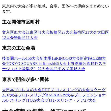
東京内で大会が多い地域、会場、団体への導線をまとめてい
ます。
主な開催市区町村
文京区
81
大会
江東区
41
大会
板橋区
23
大会
新宿区
21
大会
大田区
12
大会
墨田区
11
大会
東京
の主な会場
後楽園ホール
156
大会
新木場1stRING
140
大会
新宿FACE
88
大
会
TOKYO SQUARE in Itabashi
46
大会
上野恩賜公園野外ステ
ージ（水上音楽堂）
22
大会
高島平区民館
16
大会
東京
で開催が多い団体
大日本プロレス
43
大会
DDTプロレスリング
43
大会
スターダ
ム
37
大会
プロレスリングBASARA
29
大会
プロフェッショナ
ルレスリングJTO
29
大会
プロレスリング・ノア
27
大会