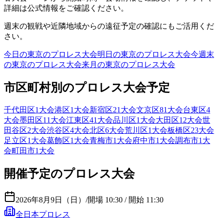
詳細は公式情報をご確認ください。
週末の観戦や近隣地域からの遠征予定の確認にもご活用くだ
さい。
今日の
東京
のプロレス大会
明日の
東京
のプロレス大会
今週末
の
東京
のプロレス大会
来月の
東京
のプロレス大会
市区町村別のプロレス大会予定
千代田区
1
大会
港区
1
大会
新宿区
21
大会
文京区
81
大会
台東区
4
大会
墨田区
11
大会
江東区
41
大会
品川区
1
大会
大田区
12
大会
世
田谷区
2
大会
渋谷区
4
大会
北区
6
大会
荒川区
1
大会
板橋区
23
大会
足立区
1
大会
葛飾区
1
大会
青梅市
1
大会
府中市
1
大会
調布市
1
大
会
町田市
1
大会
開催予定のプロレス大会
2026年8月9日（日）
/
開場 10:30 / 開始 11:30
全日本プロレス