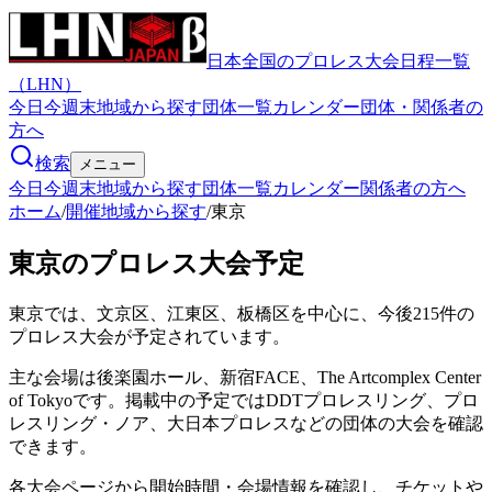
日本全国のプロレス大会日程一覧
（LHN）
今日
今週末
地域から探す
団体一覧
カレンダー
団体・関係者の
方へ
検索
メニュー
今日
今週末
地域から探す
団体一覧
カレンダー
関係者の方へ
ホーム
/
開催地域から探す
/
東京
東京のプロレス大会予定
東京では、文京区、江東区、板橋区を中心に、今後215件の
プロレス大会が予定されています。
主な会場は後楽園ホール、新宿FACE、The Artcomplex Center
of Tokyoです。掲載中の予定ではDDTプロレスリング、プロ
レスリング・ノア、大日本プロレスなどの団体の大会を確認
できます。
各大会ページから開始時間・会場情報を確認し、チケットや