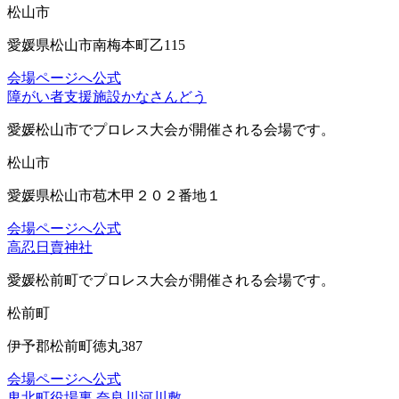
松山市
愛媛県松山市南梅本町乙115
会場ページへ
公式
障がい者支援施設かなさんどう
愛媛松山市
でプロレス大会が開催される会場です。
松山市
愛媛県松山市苞木甲２０２番地１
会場ページへ
公式
高忍日賣神社
愛媛松前町
でプロレス大会が開催される会場です。
松前町
伊予郡松前町徳丸387
会場ページへ
公式
鬼北町役場裏 奈良川河川敷