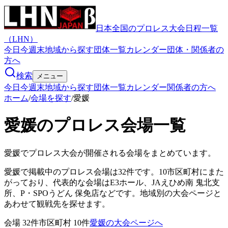
日本全国のプロレス大会日程一覧
（LHN）
今日
今週末
地域から探す
団体一覧
カレンダー
団体・関係者の
方へ
検索
メニュー
今日
今週末
地域から探す
団体一覧
カレンダー
関係者の方へ
ホーム
/
会場を探す
/
愛媛
愛媛のプロレス会場一覧
愛媛
でプロレス大会が開催される会場をまとめています。
愛媛で掲載中のプロレス会場は32件です。10市区町村にまた
がっており、代表的な会場はE3ホール、JAえひめ南 鬼北支
所、P・SPOうどん 保免店などです。地域別の大会ページと
あわせて観戦先を探せます。
会場
32
件
市区町村
10
件
愛媛の大会ページへ