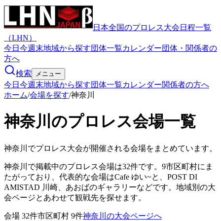
日本全国のプロレス大会日程一覧
（LHN）
今日
今週末
地域から探す
団体一覧
カレンダー
団体・関係者の
方へ
検索
メニュー
今日
今週末
地域から探す
団体一覧
カレンダー
関係者の方へ
ホーム
/
会場を探す
/
神奈川
神奈川のプロレス会場一覧
神奈川
でプロレス大会が開催される会場をまとめています。
神奈川で掲載中のプロレス会場は32件です。9市区町村にま
たがっており、代表的な会場はCafe ゆい~と、POST DI
AMISTAD 川崎、あおばのギャラリーなどです。地域別の大
会ページとあわせて観戦先を探せます。
会場
32
件
市区町村
9
件
神奈川の大会ページへ