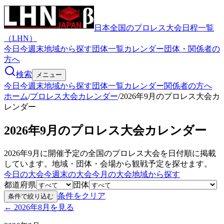
日本全国のプロレス大会日程一覧
（LHN）
今日
今週末
地域から探す
団体一覧
カレンダー
団体・関係者の
方へ
検索
メニュー
今日
今週末
地域から探す
団体一覧
カレンダー
関係者の方へ
ホーム
/
プロレス大会カレンダー
/
2026年9月のプロレス大会カ
レンダー
2026年9月のプロレス大会カレンダー
2026年9月に開催予定の全国のプロレス大会を日付順に掲載
しています。地域・団体・会場から観戦予定を探せます。
今日の大会
今週末の大会
今月の大会
地域から探す
都道府県
団体
条件をクリア
条件で絞り込む
←
2026年8月
を見る