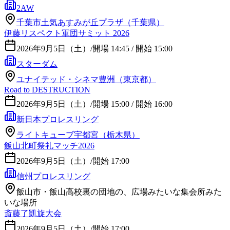
2AW
千葉市土気あすみが丘プラザ（千葉県）
伊藤リスペクト軍団サミット 2026
2026年9月5日（土）
/
開場 14:45 / 開始 15:00
スターダム
ユナイテッド・シネマ豊洲（東京都）
Road to DESTRUCTION
2026年9月5日（土）
/
開場 15:00 / 開始 16:00
新日本プロレスリング
ライトキューブ宇都宮（栃木県）
飯山北町祭礼マッチ2026
2026年9月5日（土）
/
開始 17:00
信州プロレスリング
飯山市・飯山高校裏の団地の、広場みたいな集会所みた
いな場所
斎藤了凱旋大会
2026年9月5日（土）
/
開始 17:00